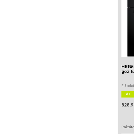
HRG57
gőz f
..
EU adat
A+
828,9
Raktár