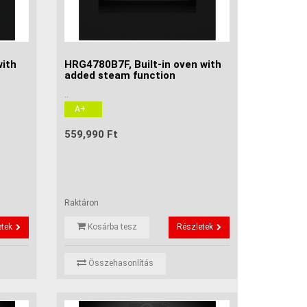
with
HRG4780B7F, Built-in oven with
added steam function
..
A+
559,990 Ft
Raktáron
etek
Kosárba tesz
Részletek
Összehasonlítás