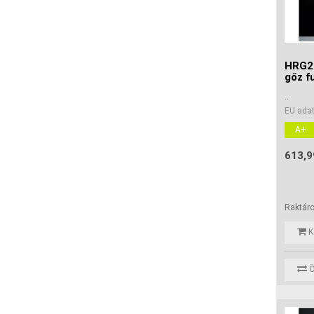
HRG27
gőz f
..
EU adat
A+
613,9
Raktár
K
Ö