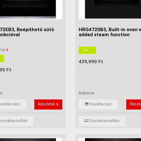
2EB3, Beépíthető sütő
HRG4720B3, Built-in oven 
unkcióval
added steam function
..
lap
A+
439,990 Ft
90 Ft
on
Raktáron
osárba tesz
Részletek
Kosárba tesz
Részl
sszehasonlítás
Összehasonlítás