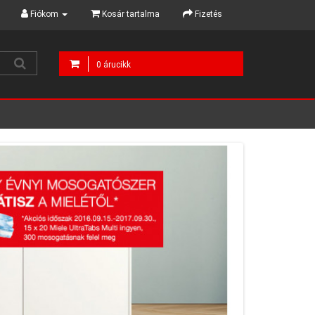
Fiókom
Kosár tartalma
Fizetés
0 árucikk