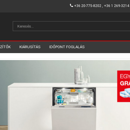
+36 20-775-8202 , +36 1 269-3214
SZÍTŐK
KIÁRUSÍTÁS
IDŐPONT FOGLALÁS