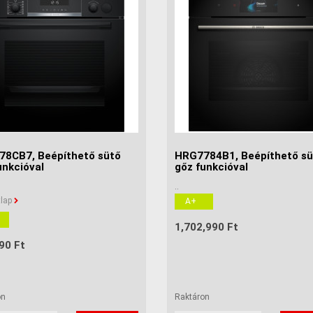
8CB7, Beépíthető sütő
HRG7784B1, Beépíthető sü
unkcióval
gőz funkcióval
..
lap
A+
1,702,990 Ft
90 Ft
on
Raktáron