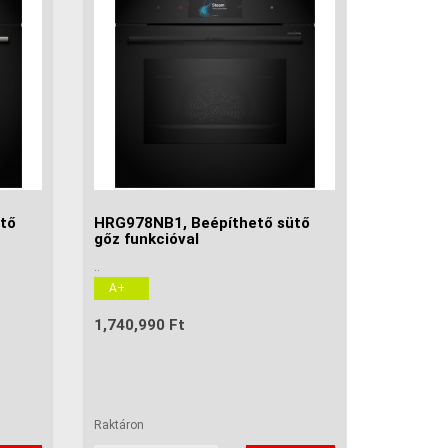
tő
HRG978NB1, Beépíthető sütő
gőz funkcióval
..
A+
1,740,990 Ft
Raktáron