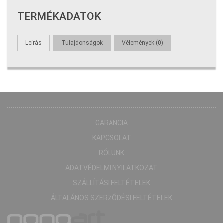
TERMÉKADATOK
Leírás
Tulajdonságok
Vélemények (0)
GARANCIA
KAPCSOLAT
RÓLUNK
ADATVÉDELMI NYILATKOZAT
SZÁLLÍTÁSI FELTÉTELEK
ÁLTALÁNOS SZERZŐDÉSI FELTÉTELEK