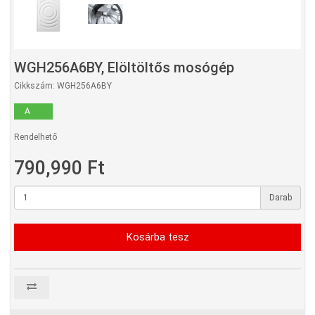
WGH256A6BY, Elöltöltős mosógép
Cikkszám: WGH256A6BY
A
Rendelhető
790,990 Ft
Darab
Kosárba tesz