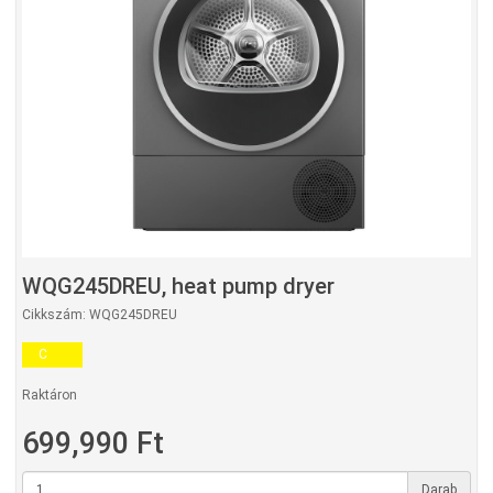
WQG245DREU, heat pump dryer
Cikkszám: WQG245DREU
C
Raktáron
699,990 Ft
Darab