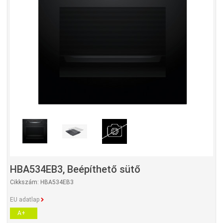
HBA534EB3, Beépíthető sütő
Cikkszám: HBA534EB3
EU adatlap
A+