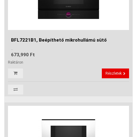
BFL7221B1, Beépíthető mikrohullámú sütő
..
673,990 Ft
Raktáron
Részletek