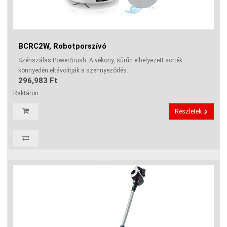
BCRC2W, Robotporszívó
Szénszálas PowerBrush: A vékony, sűrűn elhelyezett sörték
könnyedén eltávolítják a szennyeződés..
296,983 Ft
Raktáron
Részletek