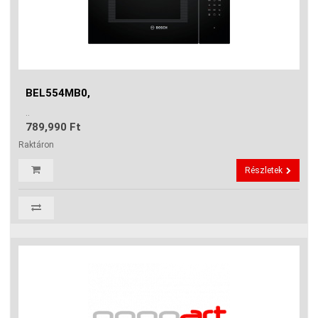
BEL554MB0,
..
789,990 Ft
Raktáron
Részletek