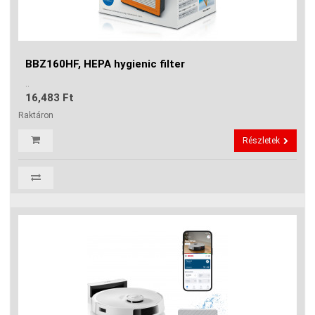
BBZ160HF, HEPA hygienic filter
..
16,483 Ft
Raktáron
Részletek