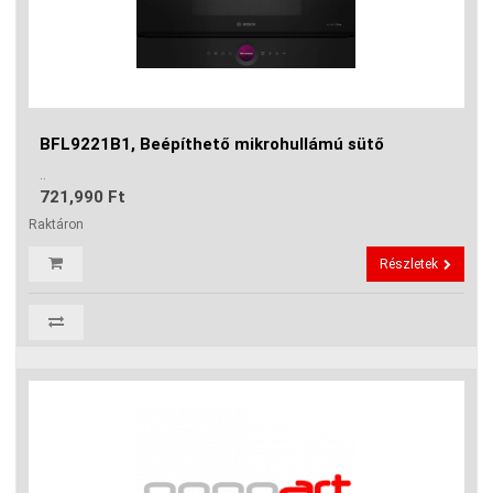
BFL9221B1, Beépíthető mikrohullámú sütő
..
721,990 Ft
Raktáron
Részletek