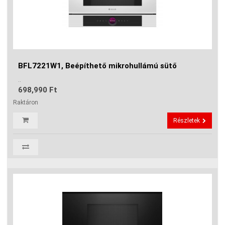
BFL7221W1, Beépíthető mikrohullámú sütő
..
698,990 Ft
Raktáron
Részletek