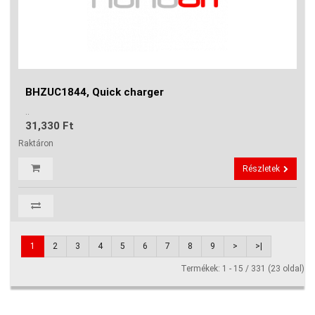
BHZUC1844, Quick charger
..
31,330 Ft
Raktáron
Részletek
1
2
3
4
5
6
7
8
9
>
>|
Termékek: 1 - 15 / 331 (23 oldal)