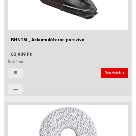
BHN16L, Akkumulátoros porszívó
..
62,989 Ft
Raktáron
Részletek