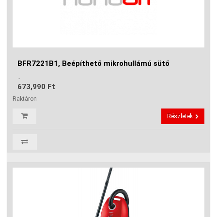
BFR7221B1, Beépíthető mikrohullámú sütő
..
673,990 Ft
Raktáron
Részletek