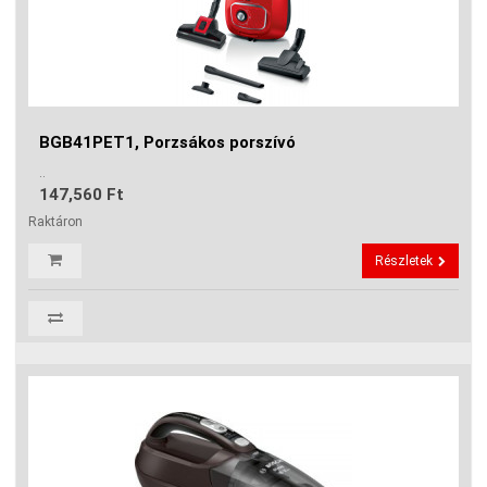
BGB41PET1, Porzsákos porszívó
..
147,560 Ft
Raktáron
Részletek