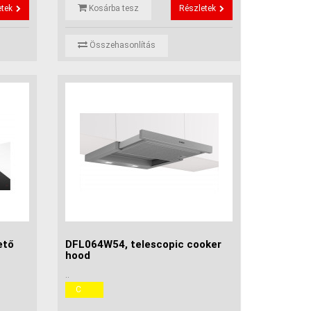
etek
Kosárba tesz
Részletek
Összehasonlítás
ető
DFL064W54, telescopic cooker
hood
..
C