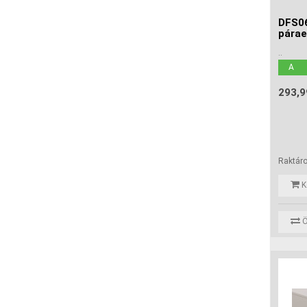
DFS06
párae
..
A
293,9
Raktár
K
Ö