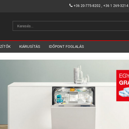
+36 20-775-8202 , +36 1 269-3214
SZÍTŐK
KIÁRUSÍTÁS
IDŐPONT FOGLALÁS