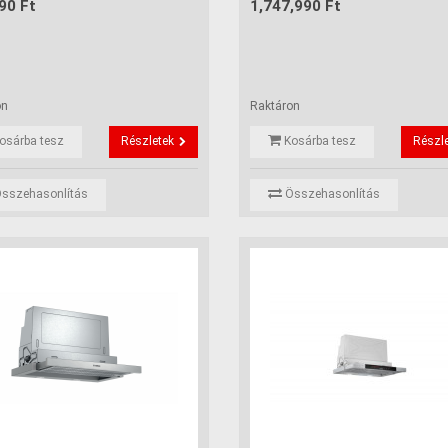
90 Ft
1,747,990 Ft
on
Raktáron
osárba tesz
Részletek
Kosárba tesz
Részl
sszehasonlítás
Összehasonlítás