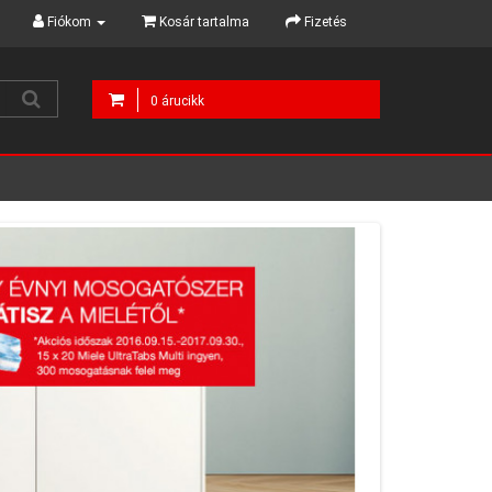
Fiókom
Kosár tartalma
Fizetés
0 árucikk