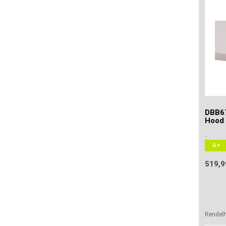
DBB67
Hood
..
A+
519,9
Rendel