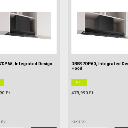
DP65, Integrated Design
DBB97DP60, Integrated De
Hood
..
A+
90 Ft
479,990 Ft
hető
Raktáron