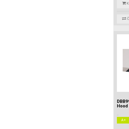
K
Ö
DBB99
Hood
..
A+