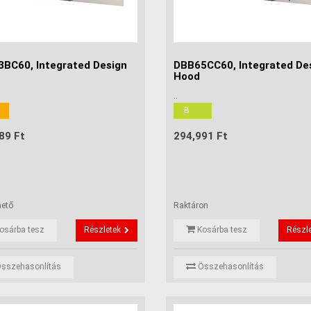
BC60, Integrated Design
DBB65CC60, Integrated De
Hood
..
B
89 Ft
294,991 Ft
hető
Raktáron
osárba tesz
Részletek
Kosárba tesz
Részl
sszehasonlítás
Összehasonlítás