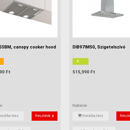
5BM, canopy cooker hood
DIB97IM50, Szigetelszívó
..
B
90 Ft
515,990 Ft
on
Raktáron
osárba tesz
Részletek
Kosárba tesz
Részl