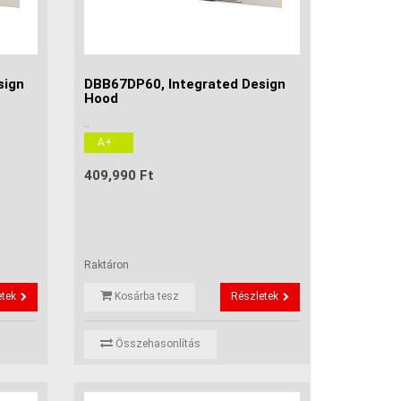
sign
DBB67DP60, Integrated Design
Hood
..
A+
409,990 Ft
Raktáron
etek
Kosárba tesz
Részletek
Összehasonlítás