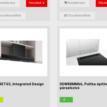
osárba tesz
Részletek
Kosárba tesz
Részl
sszehasonlítás
Összehasonlítás
ET65, Integrated Design
DDW88MM66, Pultba építh
páraelszívó
..
A