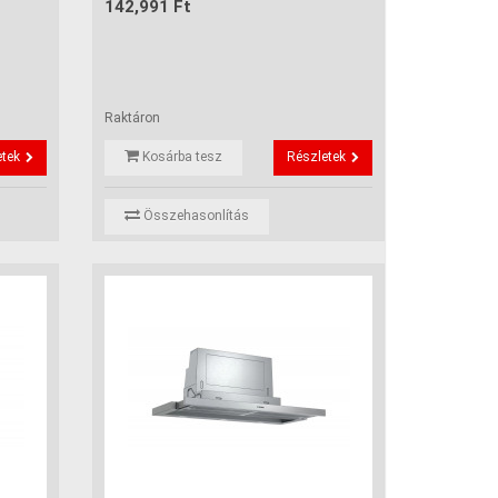
142,991 Ft
Raktáron
etek
Kosárba tesz
Részletek
Összehasonlítás