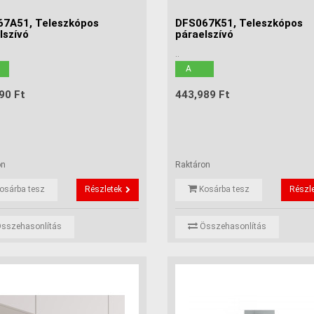
7A51, Teleszkópos
DFS067K51, Teleszkópos
lszívó
páraelszívó
..
A
90 Ft
443,989 Ft
on
Raktáron
osárba tesz
Részletek
Kosárba tesz
Részl
sszehasonlítás
Összehasonlítás