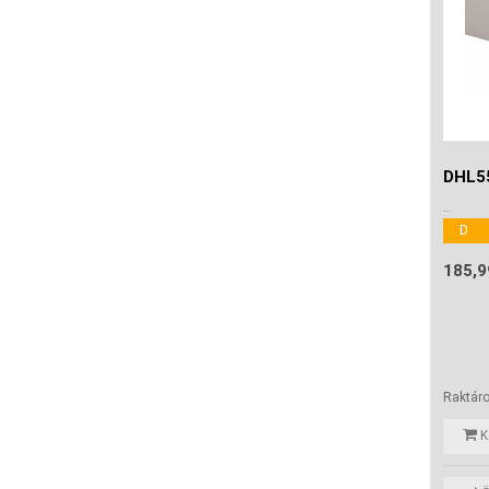
DHL55
..
D
185,9
Raktár
K