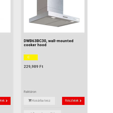
DWB63BC30, wall-mounted
cooker hood
..
C
229,989 Ft
Raktáron
etek
Kosárba tesz
Részletek