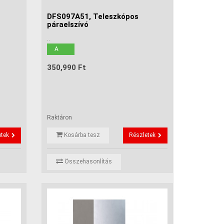
DFS097A51, Teleszkópos
páraelszívó
..
A
350,990 Ft
Raktáron
etek
Kosárba tesz
Részletek
Összehasonlítás