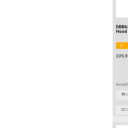
DBB63
Hood
..
D
229,9
Rendel
K
Ö