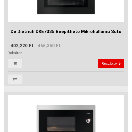
De Dietrich DKE7335 Beépíthető Mikrohullámú Sütő
..
402,220 Ft
465,350 Ft
Raktáron
Részletek