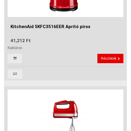
KitchenAid 5KFC3516EER Aprító piros
..
41,212 Ft
Raktáron
Részletek