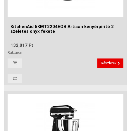
KitchenAid 5KMT2204EOB Artisan kenyérpirító 2
szeletes onyx fekete
..
132,017 Ft
Raktáron
Részletek