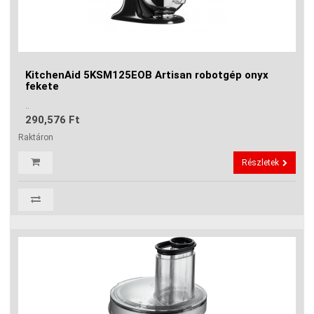
KitchenAid 5KSM125EOB Artisan robotgép onyx
fekete
..
290,576 Ft
Raktáron
Részletek